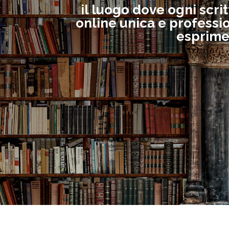
il luogo dove ogni scri
online unica e professio
esprimer