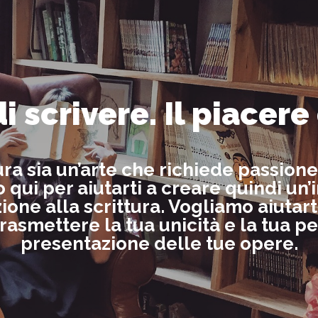
di scrivere. Il piacere
ura sia un’arte che richiede passio
mo qui per aiutarti a creare quindi 
zione alla scrittura. Vogliamo aiutar
rasmettere la tua unicità e la tua pe
presentazione delle tue opere.