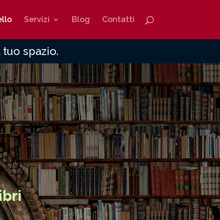
ello
Servizi
Blog
Contatti
 tuo spazio.
ibri