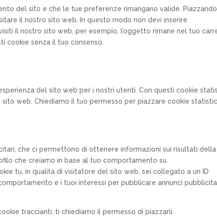
mento del sito e che le tue preferenze rimangano valide. Piazzand
isitare il nostro sito web. In questo modo non devi inserire
siti il nostro sito web, per esempio, l’oggetto rimane nel tuo carr
ti cookie senza il tuo consenso.
’esperienza del sito web per i nostri utenti. Con questi cookie statis
sito web. Chiediamo il tuo permesso per piazzare cookie statistic
itari, che ci permettono di ottenere informazioni sui risultati della
ofilo che creiamo in base al tuo comportamento su
kie tu, in qualità di visitatore del sito web, sei collegato a un ID
 comportamento e i tuoi interessi per pubblicare annunci pubblicita
kie traccianti, ti chiediamo il permesso di piazzarli.