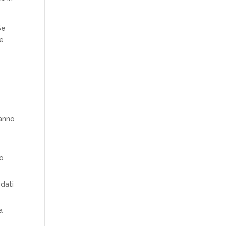
Se
te
ranno
lo
 dati
a