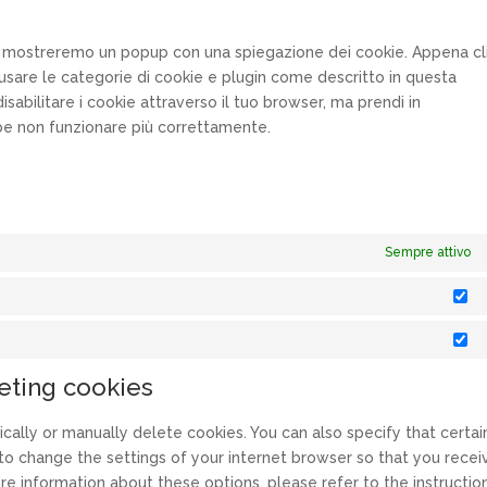
what
servi
varie
 noi mostreremo un popup con una spiegazione dei cookie. Appena cl
i usare le categorie di cookie e plugin come descritto in questa
isabilitare i cookie attraverso il tuo browser, ma prendi in
be non funzionare più correttamente.
Sempre attivo
St
Ma
leting cookies
cally or manually delete cookies. You can also specify that certai
to change the settings of your internet browser so that you recei
e information about these options, please refer to the instruction