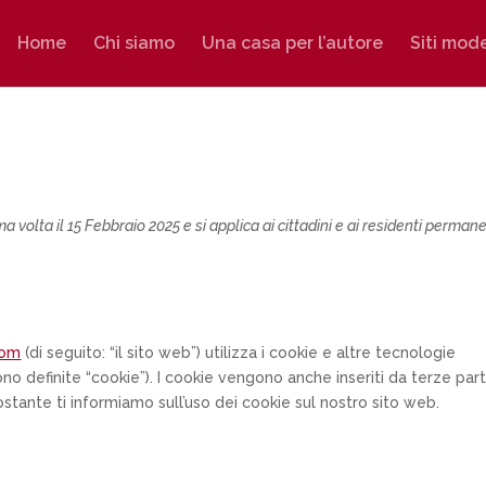
Home
Chi siamo
Una casa per l’autore
Siti mod
a volta il 15 Febbraio 2025 e si applica ai cittadini e ai residenti permane
com
(di seguito: “il sito web”) utilizza i cookie e altre tecnologie
o definite “cookie”). I cookie vengono anche inseriti da terze part
ante ti informiamo sull’uso dei cookie sul nostro sito web.