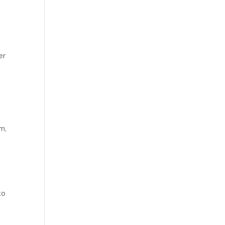
er
m,
to