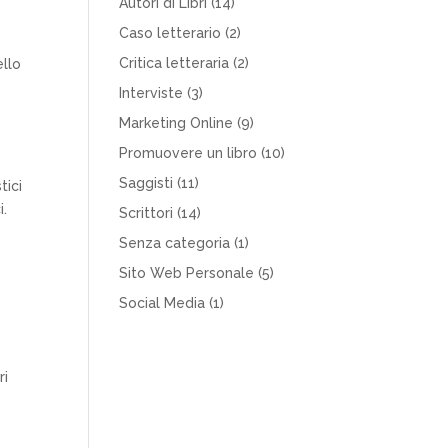
Autori di Libri
(14)
o
Caso letterario
(2)
Critica letteraria
(2)
ello
Interviste
(3)
Marketing Online
(9)
Promuovere un libro
(10)
Saggisti
(11)
tici
i.
Scrittori
(14)
Senza categoria
(1)
Sito Web Personale
(5)
Social Media
(1)
ri