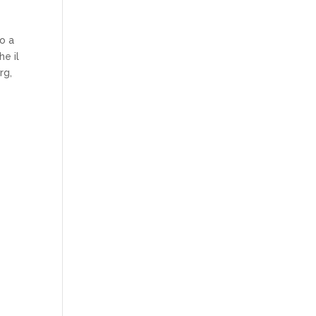
do a
he il
rg,