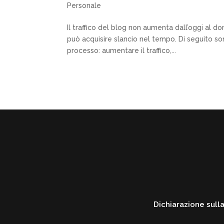
Personale
Il traffico del blog non aumenta dall’oggi al d
può acquisire slancio nel tempo. Di seguito sono
processo: aumentare il traffico,...
Dichiarazione sulla