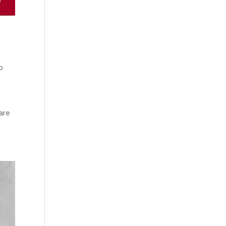
b
eare