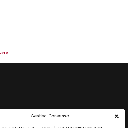
e
ivi »
Gestisci Consenso
pt-out preferences
le migliori esperienze, utilizziamo tecnologie come i cookie per