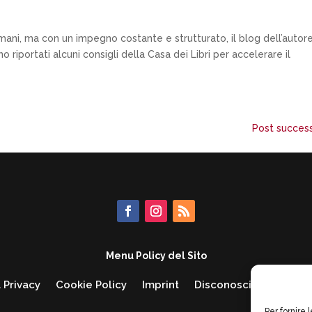
omani, ma con un impegno costante e strutturato, il blog dell’autor
 riportati alcuni consigli della Casa dei Libri per accelerare il
Post success
Menu Policy del Sito
 Privacy
Cookie Policy
Imprint
Disconoscimento
O
Per fornire 