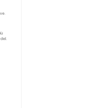
ave.
iù
 del