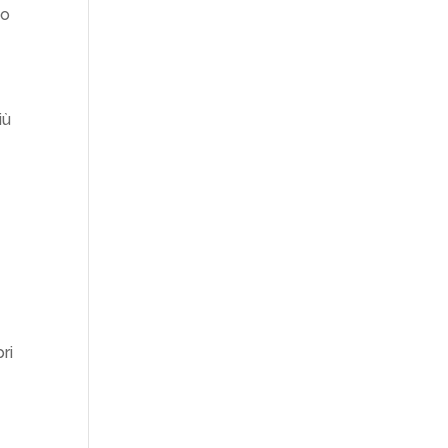
mo
iù
ri