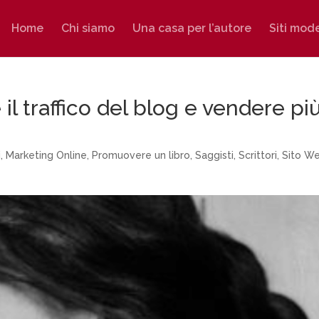
Home
Chi siamo
Una casa per l’autore
Siti mod
l traffico del blog e vendere pi
i
,
Marketing Online
,
Promuovere un libro
,
Saggisti
,
Scrittori
,
Sito W